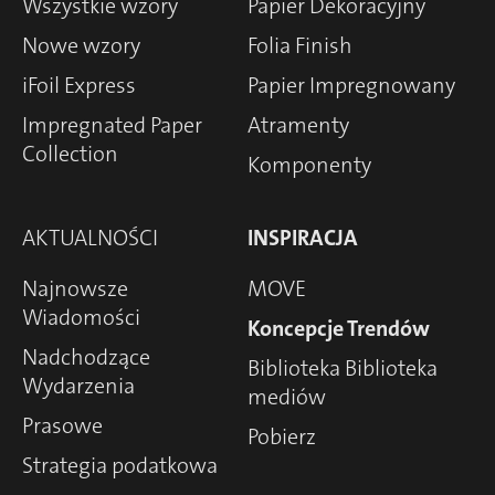
Wszystkie wzory
Papier Dekoracyjny
Nowe wzory
Folia Finish
iFoil Express
Papier Impregnowany
Impregnated Paper
Atramenty
Collection
Komponenty
AKTUALNOŚCI
INSPIRACJA
Najnowsze
MOVE
Wiadomości
Koncepcje Trendów
Nadchodzące
Biblioteka Biblioteka
Wydarzenia
mediów
Prasowe
Pobierz
Strategia podatkowa