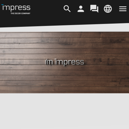
设计
产品
最新消息
靈感
公司
search
person
forum
language
menu
所有设计
装饰纸
最新资讯
MOVE
企业简介
最新设计
预浸渍纸
近期活动
客户地区
趋势概念
语言
企业宗旨
iFoil Express
浸渍纸
企业新闻
媒体收藏库
可持续发展
登录
EN
DE
ES
Impregnated Paper
油墨
Insights
视频资料
我们的办事处
IT
PL
PT
TR
Collection
添加剂
招贤纳士
ZH