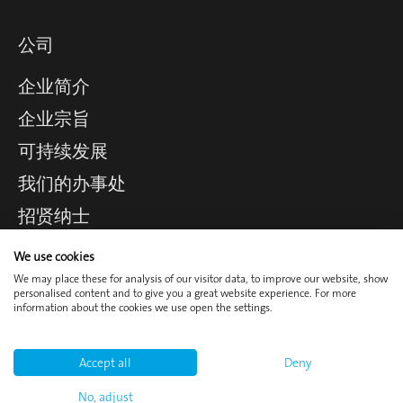
公司
企业简介
企业宗旨
可持续发展
我们的办事处
招贤纳士
We use cookies
We may place these for analysis of our visitor data, to improve our website, show
personalised content and to give you a great website experience. For more
Cookies 政策
联系方式
information about the cookies we use open the settings.
登录
版本说明
Accept all
Deny
隐私政策
条款和条件
No, adjust