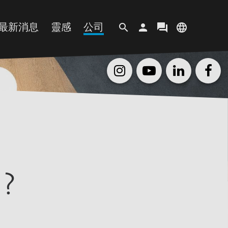
最新消息
靈感
公司
search
person
forum
language
客户地区
语言
纸
最新资讯
MOVE
企业简介
登录
EN
DE
ES
IT
渍纸
近期活动
趋势概念
企业宗旨
PL
PT
TR
ZH
纸
企业新闻
媒体收藏库
可持续发展
Paper
Insights
视频资料
我们的办事处
剂
招贤纳士
?