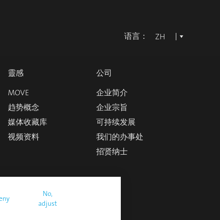
语言：
ZH
靈感
公司
MOVE
企业简介
趋势概念
企业宗旨
媒体收藏库
可持续发展
视频资料
我们的办事处
招贤纳士
No,
eny
adjust
件