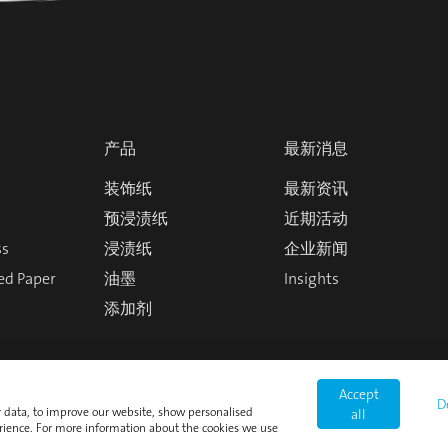
产品
最新消息
装饰纸
最新资讯
预浸渍纸
近期活动
ss
浸渍纸
企业新闻
ed Paper
油墨
Insights
添加剂
Accept
D
or data, to improve our website, show personalised
all
rience. For more information about the cookies we use
kies 政策
联系方式
登录
版本说明
隐私政策
条款和条