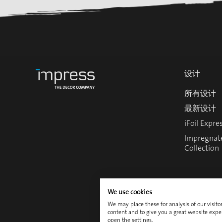
设计
所有设计
最新设计
iFoil Expre
Impregnat
Collection
We use cookies
We may place these for analysis of our visit
content and to give you a great website expe
Coo
open the settings.